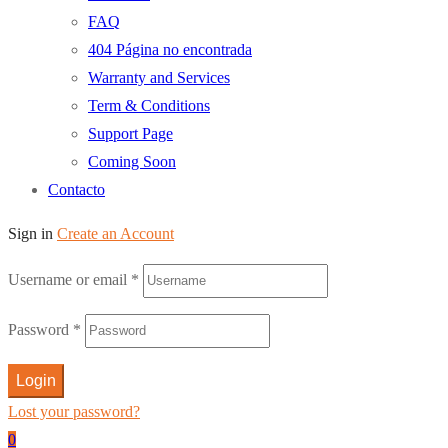
FAQ
404 Página no encontrada
Warranty and Services
Term & Conditions
Support Page
Coming Soon
Contacto
Sign in
Create an Account
Username or email
*
Password
*
Login
Lost your password?
0