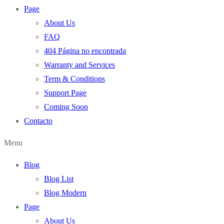
Page
About Us
FAQ
404 Página no encontrada
Warranty and Services
Term & Conditions
Support Page
Coming Soon
Contacto
Menu
Blog
Blog List
Blog Modern
Page
About Us