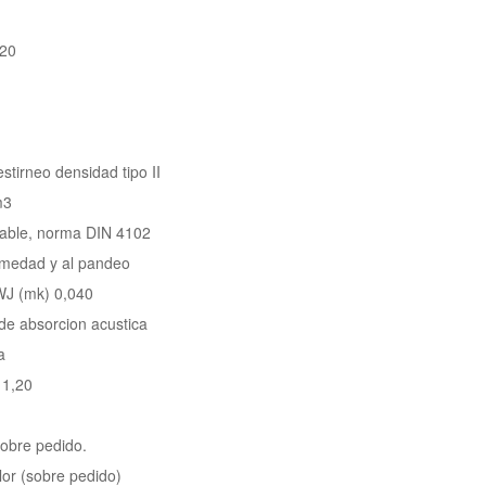
120
estirneo densidad tipo II
m3
amable, norma DIN 4102
umedad y al pandeo
 WJ (mk) 0,040
e absorcion acustica
a
 1,20
obre pedido.
lor (sobre pedido)