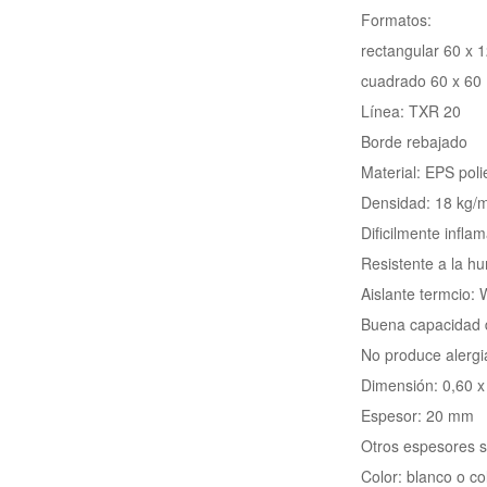
Formatos:
rectangular 60 x 
cuadrado 60 x 60
Línea: TXR 20
Borde rebajado
Material: EPS poli
Densidad: 18 kg/
Dificilmente infl
Resistente a la h
Aislante termcio:
Buena capacidad d
No produce alergi
Dimensión: 0,60 x
Espesor: 20 mm
Otros espesores s
Color: blanco o co