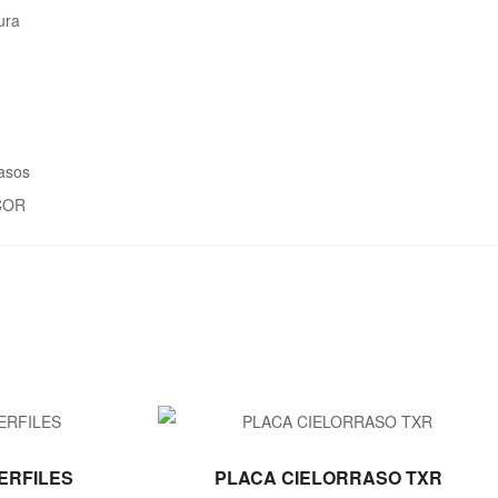
ura
rasos
COR
LEER MÁS
PERFILES
PLACA CIELORRASO TXR