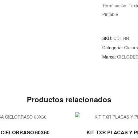
Terminación: Text
Pintable
SKU:
CDL BR
Categoría:
Cielor
Marca:
CIELODE
Productos relacionados
LEER MÁS
LEER MÁS
 CIELORRASO 60X60
KIT TXR PLACAS Y 