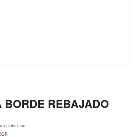
A BORDE REBAJADO
ra cielorraso
C
O
R