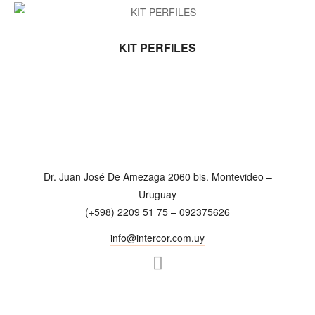
LEER MÁS
KIT PERFILES
Dr. Juan José De Amezaga 2060 bis. Montevideo –
Uruguay
(+598) 2209 51 75 – 092375626
info@intercor.com.uy