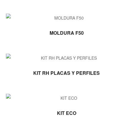
LEER MÁS
MOLDURA F50
LEER MÁS
KIT RH PLACAS Y PERFILES
LEER MÁS
KIT ECO