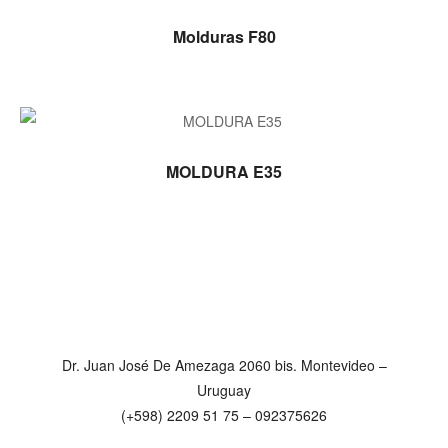
LEER MÁS
Molduras F80
LEER MÁS
MOLDURA E35
Dr. Juan José De Amezaga 2060 bis. Montevideo –
Uruguay
(+598) 2209 51 75 – 092375626