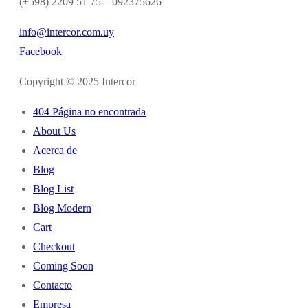
(+598) 2209 51 75 – 092375626
info@intercor.com.uy
Facebook
Copyright © 2025 Intercor
404 Página no encontrada
About Us
Acerca de
Blog
Blog List
Blog Modern
Cart
Checkout
Coming Soon
Contacto
Empresa