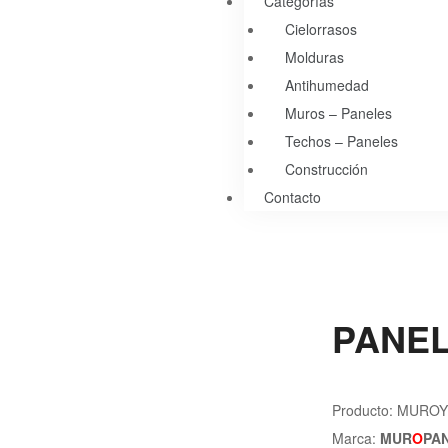
Categorías
Cielorrasos
Molduras
Antihumedad
Muros – Paneles
Techos – Paneles
Construcción
Contacto
PANE
Producto: MURO
Marca:
MUR
O
PA