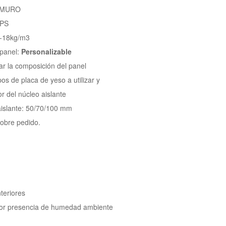
OMURO
EPS
5-18kg/m3
 panel:
Personalizable
ar la composición del panel
os de placa de yeso a utilizar y
r del núcleo aislante
islante: 50/70/100 mm
obre pedido.
nteriores
or presencia de humedad ambiente