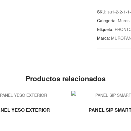
SKU:
su1-2-2-1-1-
Categoría:
Muros 
Etiqueta:
PRONT
Marca:
MUROPAN
Productos relacionados
LEER MÁS
LEER MÁS
NEL YESO EXTERIOR
PANEL SIP SMART