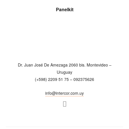
LEER MÁS
Panelkit
Dr. Juan José De Amezaga 2060 bis. Montevideo –
Uruguay
(+598) 2209 51 75 – 092375626
info@intercor.com.uy