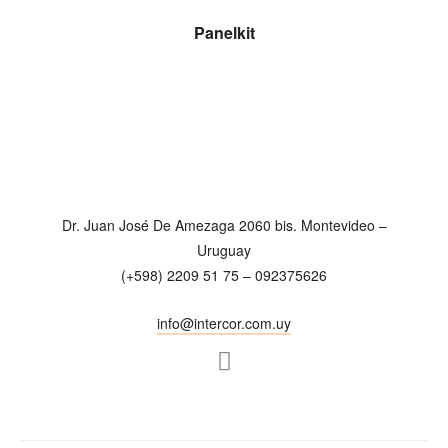
LEER MÁS
Panelkit
Dr. Juan José De Amezaga 2060 bis. Montevideo –
Uruguay
(+598) 2209 51 75 – 092375626
info@intercor.com.uy