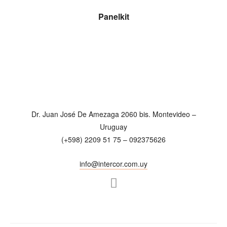
LEER MÁS
Panelkit
Dr. Juan José De Amezaga 2060 bis. Montevideo –
Uruguay
(+598) 2209 51 75 – 092375626
info@intercor.com.uy