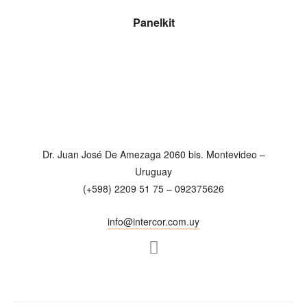
LEER MÁS
Panelkit
Dr. Juan José De Amezaga 2060 bis. Montevideo –
Uruguay
(+598) 2209 51 75 – 092375626
info@intercor.com.uy